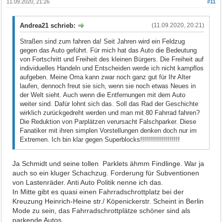
11.09.2020, 21:26
#11
Andrea21 schrieb:
(11.09.2020, 20:21)
Straßen sind zum fahren da! Seit Jahren wird ein Feldzug
gegen das Auto geführt. Für mich hat das Auto die Bedeutung
von Fortschritt und Freiheit des kleinen Bürgers. Die Freiheit auf
individuelles Handeln und Entscheiden werde ich nicht kampflos
aufgeben. Meine Oma kann zwar noch ganz gut für Ihr Alter
laufen, dennoch freut sie sich, wenn sie noch etwas Neues in
der Welt sieht. Auch wenn die Entfernungen mit dem Auto
weiter sind. Dafür lohnt sich das. Soll das Rad der Geschichte
wirklich zurückgedreht werden und man mit 80 Fahrrad fahren?
Die Reduktion von Parplätzen verursacht Falschparker. Diese
Fanatiker mit ihren simplen Vorstellungen denken doch nur im
Extremen. Ich bin klar gegen Superblocks!!!!!!!!!!!!!!!!!!!!
Ja Schmidt und seine tollen Parklets ähmm Findlinge. War ja
auch so ein kluger Schachzug. Forderung für Subventionen
von Lastenräder. Anti Auto Politik nenne ich das.
In Mitte gibt es quasi einen Fahrradschrottplatz bei der
Kreuzung Heinrich-Heine str./ Köpenickerstr. Scheint in Berlin
Mode zu sein, das Fahrradschrottplätze schöner sind als
parkende Autos.