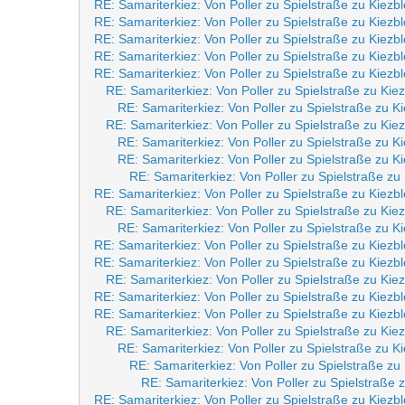
RE: Samariterkiez: Von Poller zu Spielstraße zu Kiezb
RE: Samariterkiez: Von Poller zu Spielstraße zu Kiezb
RE: Samariterkiez: Von Poller zu Spielstraße zu Kiezb
RE: Samariterkiez: Von Poller zu Spielstraße zu Kiezb
RE: Samariterkiez: Von Poller zu Spielstraße zu Kiezb
RE: Samariterkiez: Von Poller zu Spielstraße zu Kie
RE: Samariterkiez: Von Poller zu Spielstraße zu K
RE: Samariterkiez: Von Poller zu Spielstraße zu Kie
RE: Samariterkiez: Von Poller zu Spielstraße zu K
RE: Samariterkiez: Von Poller zu Spielstraße zu K
RE: Samariterkiez: Von Poller zu Spielstraße zu
RE: Samariterkiez: Von Poller zu Spielstraße zu Kiezb
RE: Samariterkiez: Von Poller zu Spielstraße zu Kie
RE: Samariterkiez: Von Poller zu Spielstraße zu K
RE: Samariterkiez: Von Poller zu Spielstraße zu Kiezb
RE: Samariterkiez: Von Poller zu Spielstraße zu Kiezb
RE: Samariterkiez: Von Poller zu Spielstraße zu Kie
RE: Samariterkiez: Von Poller zu Spielstraße zu Kiezb
RE: Samariterkiez: Von Poller zu Spielstraße zu Kiezb
RE: Samariterkiez: Von Poller zu Spielstraße zu Kie
RE: Samariterkiez: Von Poller zu Spielstraße zu K
RE: Samariterkiez: Von Poller zu Spielstraße zu
RE: Samariterkiez: Von Poller zu Spielstraße 
RE: Samariterkiez: Von Poller zu Spielstraße zu Kiezb