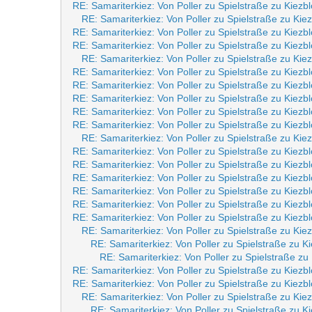
RE: Samariterkiez: Von Poller zu Spielstraße zu Kiezb
RE: Samariterkiez: Von Poller zu Spielstraße zu Kie
RE: Samariterkiez: Von Poller zu Spielstraße zu Kiezb
RE: Samariterkiez: Von Poller zu Spielstraße zu Kiezb
RE: Samariterkiez: Von Poller zu Spielstraße zu Kie
RE: Samariterkiez: Von Poller zu Spielstraße zu Kiezb
RE: Samariterkiez: Von Poller zu Spielstraße zu Kiezb
RE: Samariterkiez: Von Poller zu Spielstraße zu Kiezb
RE: Samariterkiez: Von Poller zu Spielstraße zu Kiezb
RE: Samariterkiez: Von Poller zu Spielstraße zu Kiezb
RE: Samariterkiez: Von Poller zu Spielstraße zu Kie
RE: Samariterkiez: Von Poller zu Spielstraße zu Kiezb
RE: Samariterkiez: Von Poller zu Spielstraße zu Kiezb
RE: Samariterkiez: Von Poller zu Spielstraße zu Kiezb
RE: Samariterkiez: Von Poller zu Spielstraße zu Kiezb
RE: Samariterkiez: Von Poller zu Spielstraße zu Kiezb
RE: Samariterkiez: Von Poller zu Spielstraße zu Kiezb
RE: Samariterkiez: Von Poller zu Spielstraße zu Kie
RE: Samariterkiez: Von Poller zu Spielstraße zu K
RE: Samariterkiez: Von Poller zu Spielstraße zu
RE: Samariterkiez: Von Poller zu Spielstraße zu Kiezb
RE: Samariterkiez: Von Poller zu Spielstraße zu Kiezb
RE: Samariterkiez: Von Poller zu Spielstraße zu Kie
RE: Samariterkiez: Von Poller zu Spielstraße zu K