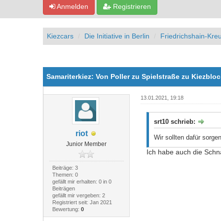
Anmelden
Registrieren
Kiezcars
Die Initiative in Berlin
Friedrichshain-Kre
1 Bewertung(en) - 5 im Durchschnitt
1
2
3
4
5
Samariterkiez: Von Poller zu Spielstraße zu Kiezbl
13.01.2021, 19:18
srt10 schrieb:
riot
Wir sollten dafür sorge
Junior Member
Ich habe auch die Schna
Beiträge: 3
Themen: 0
gefällt mir erhalten: 0 in 0
Beiträgen
gefällt mir vergeben: 2
Registriert seit: Jan 2021
Bewertung:
0