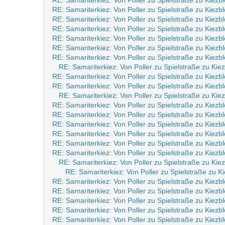
RE: Samariterkiez: Von Poller zu Spielstraße zu Kiezb
RE: Samariterkiez: Von Poller zu Spielstraße zu Kiezb
RE: Samariterkiez: Von Poller zu Spielstraße zu Kiezb
RE: Samariterkiez: Von Poller zu Spielstraße zu Kiezb
RE: Samariterkiez: Von Poller zu Spielstraße zu Kiezb
RE: Samariterkiez: Von Poller zu Spielstraße zu Kiezb
RE: Samariterkiez: Von Poller zu Spielstraße zu Kiezb
RE: Samariterkiez: Von Poller zu Spielstraße zu Kie
RE: Samariterkiez: Von Poller zu Spielstraße zu Kiezb
RE: Samariterkiez: Von Poller zu Spielstraße zu Kiezb
RE: Samariterkiez: Von Poller zu Spielstraße zu Kie
RE: Samariterkiez: Von Poller zu Spielstraße zu Kiezb
RE: Samariterkiez: Von Poller zu Spielstraße zu Kiezb
RE: Samariterkiez: Von Poller zu Spielstraße zu Kiezb
RE: Samariterkiez: Von Poller zu Spielstraße zu Kiezb
RE: Samariterkiez: Von Poller zu Spielstraße zu Kiezb
RE: Samariterkiez: Von Poller zu Spielstraße zu Kiezb
RE: Samariterkiez: Von Poller zu Spielstraße zu Kie
RE: Samariterkiez: Von Poller zu Spielstraße zu K
RE: Samariterkiez: Von Poller zu Spielstraße zu Kiezb
RE: Samariterkiez: Von Poller zu Spielstraße zu Kiezb
RE: Samariterkiez: Von Poller zu Spielstraße zu Kiezb
RE: Samariterkiez: Von Poller zu Spielstraße zu Kiezb
RE: Samariterkiez: Von Poller zu Spielstraße zu Kiezb