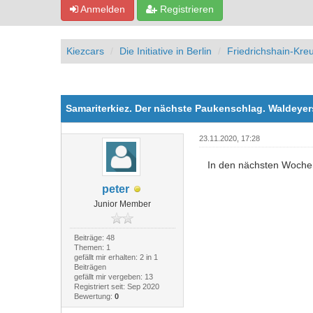
Anmelden
Registrieren
Kiezcars
Die Initiative in Berlin
Friedrichshain-Kre
0 Bewertung(en) - 0 im Durchschnitt
1
2
3
4
5
Samariterkiez. Der nächste Paukenschlag. Waldeye
23.11.2020, 17:28
In den nächsten Wochen 
peter
Junior Member
Beiträge: 48
Themen: 1
gefällt mir erhalten: 2 in 1
Beiträgen
gefällt mir vergeben: 13
Registriert seit: Sep 2020
Bewertung:
0