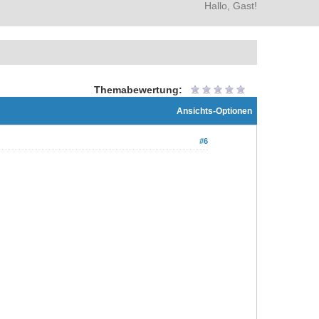
Hallo, Gast!
Themabewertung:
Ansichts-Optionen
#6