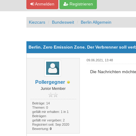
Anmelden
Registrieren
Kiezcars
Bundesweit
Berlin Allgemein
0 Bewertung(en) - 0 im Durchschnitt
1
2
3
4
5
Berlin. Zero Emission Zone. Der Verbrenner soll ve
09.06.2021, 13:48
Die Nachrichten möchte
Pollergegner
Junior Member
Beiträge: 14
Themen: 0
gefällt mir erhalten: 1 in 1
Beiträgen
gefällt mir vergeben: 2
Registriert seit: Sep 2020
Bewertung:
0