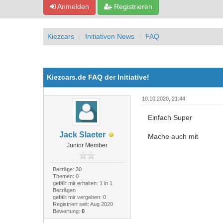
Anmelden
Registrieren
Kiezcars
Initiativen News
FAQ
0 Bewertung(en) - 0 im Durchschnitt
1
2
3
4
5
Kiezcars.de FAQ der Initiative!
10.10.2020, 21:44
Einfach Super
Jack Slaeter
Mache auch mit
Junior Member
Beiträge: 30
Themen: 0
gefällt mir erhalten: 1 in 1
Beiträgen
gefällt mir vergeben: 0
Registriert seit: Aug 2020
Bewertung:
0