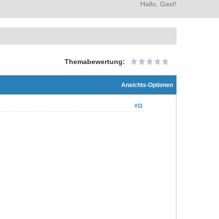
Hallo, Gast!
Themabewertung:
Ansichts-Optionen
#11