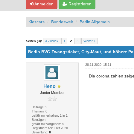
Anmelden
Registrieren
Kiezcars
Bundesweit
Berlin Allgemein
0 Bewertung(en) - 0 im Durchschnitt
1
2
3
4
5
Seiten (3):
« Zurück
1
2
3
Weiter »
Berlin BVG Zwangsticket, City-Maut, und höhere P
28.11.2020, 15:11
Die corona zahlen zeig
Heno
Junior Member
Beiträge: 9
Themen: 0
gefällt mir erhalten: 1 in 1
Beiträgen
gefällt mir vergeben: 4
Registriert seit: Oct 2020
Bewertung:
0