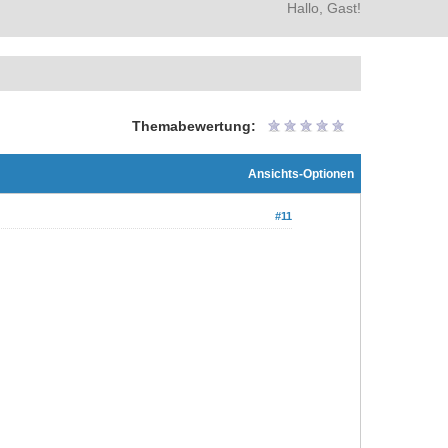
Hallo, Gast!
Themabewertung:
Ansichts-Optionen
#11