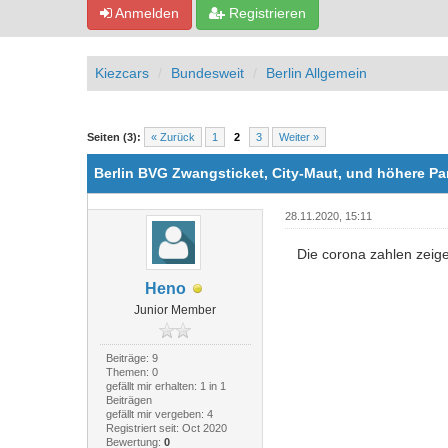
Anmelden
Registrieren
Kiezcars
Bundesweit
Berlin Allgemein
0 Bewertung(en) - 0 im Durchschnitt
1
2
3
4
5
Seiten (3):
« Zurück
1
2
3
Weiter »
Berlin BVG Zwangsticket, City-Maut, und höhere P
28.11.2020, 15:11
Die corona zahlen zeig
Heno
Junior Member
Beiträge: 9
Themen: 0
gefällt mir erhalten: 1 in 1
Beiträgen
gefällt mir vergeben: 4
Registriert seit: Oct 2020
Bewertung:
0