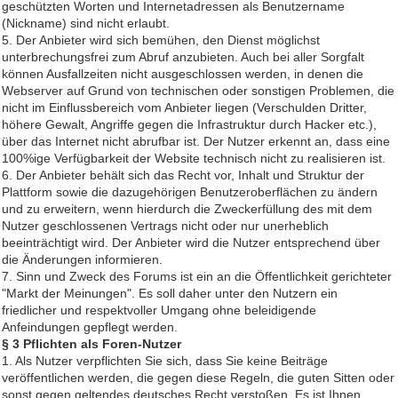
geschützten Worten und Internetadressen als Benutzername
(Nickname) sind nicht erlaubt.
5. Der Anbieter wird sich bemühen, den Dienst möglichst
unterbrechungsfrei zum Abruf anzubieten. Auch bei aller Sorgfalt
können Ausfallzeiten nicht ausgeschlossen werden, in denen die
Webserver auf Grund von technischen oder sonstigen Problemen, die
nicht im Einflussbereich vom Anbieter liegen (Verschulden Dritter,
höhere Gewalt, Angriffe gegen die Infrastruktur durch Hacker etc.),
über das Internet nicht abrufbar ist. Der Nutzer erkennt an, dass eine
100%ige Verfügbarkeit der Website technisch nicht zu realisieren ist.
6. Der Anbieter behält sich das Recht vor, Inhalt und Struktur der
Plattform sowie die dazugehörigen Benutzeroberflächen zu ändern
und zu erweitern, wenn hierdurch die Zweckerfüllung des mit dem
Nutzer geschlossenen Vertrags nicht oder nur unerheblich
beeinträchtigt wird. Der Anbieter wird die Nutzer entsprechend über
die Änderungen informieren.
7. Sinn und Zweck des Forums ist ein an die Öffentlichkeit gerichteter
"Markt der Meinungen". Es soll daher unter den Nutzern ein
friedlicher und respektvoller Umgang ohne beleidigende
Anfeindungen gepflegt werden.
§ 3 Pflichten als Foren-Nutzer
1. Als Nutzer verpflichten Sie sich, dass Sie keine Beiträge
veröffentlichen werden, die gegen diese Regeln, die guten Sitten oder
sonst gegen geltendes deutsches Recht verstoßen. Es ist Ihnen