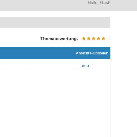
Hallo, Gast!
Themabewertung:
Ansichts-Optionen
#151