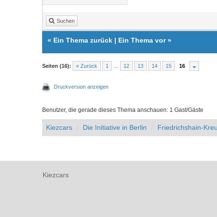
Suchen
«
Ein Thema zurück
|
Ein Thema vor
»
Seiten (16):
« Zurück
1
…
12
13
14
15
16
Druckversion anzeigen
Benutzer, die gerade dieses Thema anschauen: 1 Gast/Gäste
Kiezcars
Die Initiative in Berlin
Friedrichshain-Kre
Kiezcars