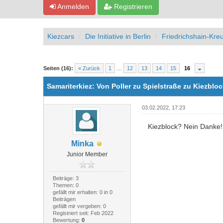
Anmelden
Registrieren
Kiezcars
Die Initiative in Berlin
Friedrichshain-Kre
1 Bewertung(en) - 5 im Durchschnitt
1
2
3
4
5
Seiten (16):
« Zurück
1
…
12
13
14
15
16
Samariterkiez: Von Poller zu Spielstraße zu Kiezbl
03.02.2022, 17:23
Kiezblock? Nein Danke!!!
Minka
Junior Member
Beiträge: 3
Themen: 0
gefällt mir erhalten: 0 in 0
Beiträgen
gefällt mir vergeben: 0
Registriert seit: Feb 2022
Bewertung:
0