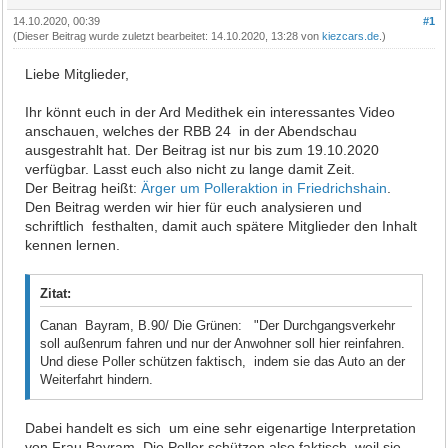
14.10.2020, 00:39
#1
(Dieser Beitrag wurde zuletzt bearbeitet: 14.10.2020, 13:28 von
kiezcars.de
.)
Liebe Mitglieder,
Ihr könnt euch in der Ard Medithek ein interessantes Video
anschauen, welches der RBB 24 in der Abendschau
ausgestrahlt hat. Der Beitrag ist nur bis zum 19.10.2020
verfügbar. Lasst euch also nicht zu lange damit Zeit.
Der Beitrag heißt:
Ärger um Polleraktion in Friedrichshain
.
Den Beitrag werden wir hier für euch analysieren und
schriftlich festhalten, damit auch spätere Mitglieder den Inhalt
kennen lernen.
Zitat:
Canan Bayram, B.90/ Die Grünen: "Der Durchgangsverkehr
soll außenrum fahren und nur der Anwohner soll hier reinfahren.
Und diese Poller schützen faktisch, indem sie das Auto an der
Weiterfahrt hindern.
Dabei handelt es sich um eine sehr eigenartige Interpretation
von Frau Bayram. Die Poller schützen also faktisch, weil sie