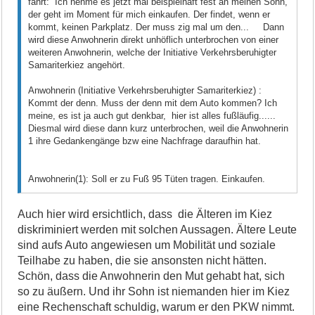
fährt: Ich nehme es jetzt mal beispielhaft fest an meinen Sohn,
der geht im Moment für mich einkaufen. Der findet, wenn er
kommt, keinen Parkplatz. Der muss zig mal um den... Dann
wird diese Anwohnerin direkt unhöflich unterbrochen von einer
weiteren Anwohnerin, welche der Initiative Verkehrsberuhigter
Samariterkiez angehört.
Anwohnerin (Initiative Verkehrsberuhigter Samariterkiez) :
Kommt der denn. Muss der denn mit dem Auto kommen? Ich
meine, es ist ja auch gut denkbar, hier ist alles fußläufig......
Diesmal wird diese dann kurz unterbrochen, weil die Anwohnerin
1 ihre Gedankengänge bzw eine Nachfrage daraufhin hat.
Anwohnerin(1): Soll er zu Fuß 95 Tüten tragen. Einkaufen.
Auch hier wird ersichtlich, dass die Älteren im Kiez
diskriminiert werden mit solchen Aussagen. Ältere Leute
sind aufs Auto angewiesen um Mobilität und soziale
Teilhabe zu haben, die sie ansonsten nicht hätten.
Schön, dass die Anwohnerin den Mut gehabt hat, sich
so zu äußern. Und ihr Sohn ist niemanden hier im Kiez
eine Rechenschaft schuldig, warum er den PKW nimmt.