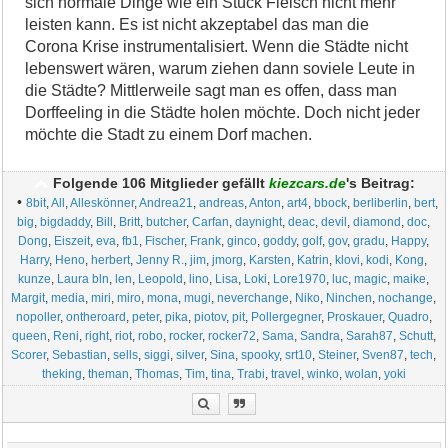
sich normale Dinge wie ein Stück Fleisch nicht mehr
leisten kann. Es ist nicht akzeptabel das man die
Corona Krise instrumentalisiert. Wenn die Städte nicht
lebenswert wären, warum ziehen dann soviele Leute in
die Städte? Mittlerweile sagt man es offen, dass man
Dorffeeling in die Städte holen möchte. Doch nicht jeder
möchte die Stadt zu einem Dorf machen.
Folgende 106 Mitglieder gefällt
kiezcars.de
's Beitrag:
•
8bit
,
All
,
Alleskönner
,
Andrea21
,
andreas
,
Anton
,
art4
,
bbock
,
berliberlin
,
bert
,
big
,
bigdaddy
,
Bill
,
Britt
,
butcher
,
Carfan
,
daynight
,
deac
,
devil
,
diamond
,
doc
,
Dong
,
Eiszeit
,
eva
,
fb1
,
Fischer
,
Frank
,
ginco
,
goddy
,
golf
,
gov
,
gradu
,
Happy
,
Harry
,
Heno
,
herbert
,
Jenny R.
,
jim
,
jmorg
,
Karsten
,
Katrin
,
klovi
,
kodi
,
Kong
,
kunze
,
Laura bln
,
len
,
Leopold
,
lino
,
Lisa
,
Loki
,
Lore1970
,
luc
,
magic
,
maike
,
Margit
,
media
,
miri
,
miro
,
mona
,
mugi
,
neverchange
,
Niko
,
Ninchen
,
nochange
,
nopoller
,
ontheroard
,
peter
,
pika
,
piotov
,
pit
,
Pollergegner
,
Proskauer
,
Quadro
,
queen
,
Reni
,
right
,
riot
,
robo
,
rocker
,
rocker72
,
Sama
,
Sandra
,
Sarah87
,
Schutt
,
Scorer
,
Sebastian
,
sells
,
siggi
,
silver
,
Sina
,
spooky
,
srt10
,
Steiner
,
Sven87
,
tech
,
theking
,
theman
,
Thomas
,
Tim
,
tina
,
Trabi
,
travel
,
winko
,
wolan
,
yoki