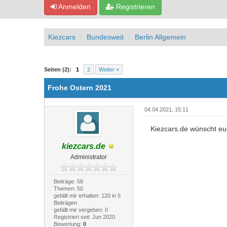
Anmelden
Registrieren
Kiezcars
Bundesweit
Berlin Allgemein
0 Bewertung(en) - 0 im Durchschnitt
1
2
3
4
5
Seiten (2):
1
2
Weiter »
Frohe Ostern 2021
04.04.2021, 15:11
Kiezcars.de wünscht e
kiezcars.de
Administrator
Beiträge: 58
Themen: 50
gefällt mir erhalten: 120 in 5
Beiträgen
gefällt mir vergeben: 0
Registriert seit: Jun 2020
Bewertung:
0