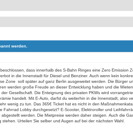
rbannt werden.
 beschlossen, dass innerhalb des S-Bahn Ringes eine Zero Emission Zo
erbot in die Innenstadt für Diesel und Benziner. Auch wenn kein konkr
se Zone soll später auf ganz Berlin ausgeweitet werden. Die Bürger un
ren werden große Freude an dieser Entwicklung haben und die Mieten i
 der Gesellschaft. Die Enteignung des privaten PKWs wird vorrangetri
mie handelt. Mit E-Auto, darfst du weiterhin in die Innenstadt, also ve
sehr wenig zu tun. Das 365€ Ticket hat es nicht in den Maßnahmenkatalo
ie Fahrrad Lobby durchgesetzt? E-Scooter, Elektroroller und Leihfahrr
 abgestellt werden. Die Mietpreise werden daher steigen. Auch die Gas
g stehen. Urteilen Sie selber und Augen auf bei der nächsten Wahl.