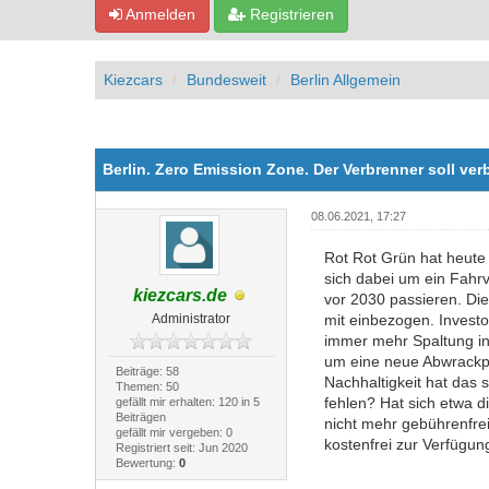
Anmelden
Registrieren
Kiezcars
Bundesweit
Berlin Allgemein
0 Bewertung(en) - 0 im Durchschnitt
1
2
3
4
5
Berlin. Zero Emission Zone. Der Verbrenner soll ve
08.06.2021, 17:27
Rot Rot Grün hat heute
sich dabei um ein Fahrv
kiezcars.de
vor 2030 passieren. Die
Administrator
mit einbezogen. Investo
immer mehr Spaltung in
um eine neue Abwrackprä
Beiträge: 58
Nachhaltigkeit hat das 
Themen: 50
fehlen? Hat sich etwa d
gefällt mir erhalten: 120 in 5
Beiträgen
nicht mehr gebührenfrei
gefällt mir vergeben: 0
kostenfrei zur Verfügun
Registriert seit: Jun 2020
Bewertung:
0