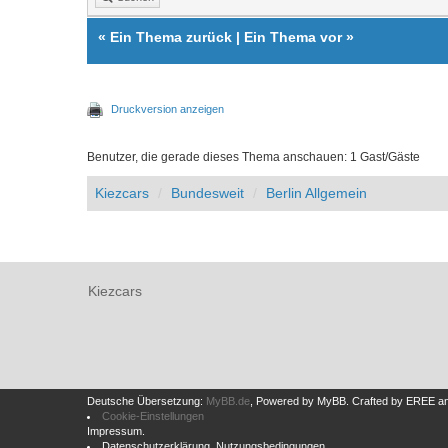
«
Ein Thema zurück
|
Ein Thema vor
»
Druckversion anzeigen
Benutzer, die gerade dieses Thema anschauen: 1 Gast/Gäste
Kiezcars
Bundesweit
Berlin Allgemein
Kiezcars
Deutsche Übersetzung:
MyBB.de
, Powered by
MyBB
.
Crafted by EREE
a
Cookie-Einstellungen
Impressum
.
Datenschutzerklärung
.
Nutzungsbedingungen
.