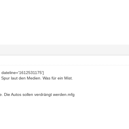
' dateline='1612531175']
e Spur laut den Medien. Was für ein Mist.
che. Die Autos sollen verdrängt werden.mfg