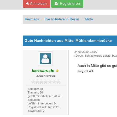
Anmelden
Registrieren
Kiezcars
Die Initiative in Berlin
Mitte
0 Bewertung(en) - 0 im Durchschnitt
1
2
3
4
5
Gute Nachrichten aus Mitte. Mühlendammbrücke
24.09.2020, 17:09
(Dieser Beitrag wurde zuletzt bea
Auch in Mitte gibt es 
kiezcars.de
sagen wir.
Administrator
Beiträge: 58
Themen: 50
gefällt mir erhalten: 120 in 5
Beiträgen
gefällt mir vergeben: 0
Registriert seit: Jun 2020
Bewertung:
0