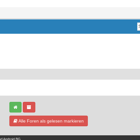
Alle Foren als gelesen markieren
nd
Android BG
.