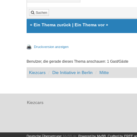
Suchen
«
Ein Thema zurück
|
Ein Thema vor
»
Druckversion anzeigen
Benutzer, die gerade dieses Thema anschauen: 1 Gast/Gäste
Kiezcars
Die Initiative in Berlin
Mitte
Kiezcars
Deutsche Übersetzung:
MyBB.de
, Powered by
MyBB
.
Crafted by EREE
a