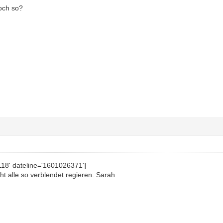
noch so?
118' dateline='1601026371']
t alle so verblendet regieren. Sarah