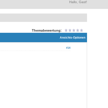
Hallo, Gast!
Themabewertung:
Ansichts-Optionen
#14