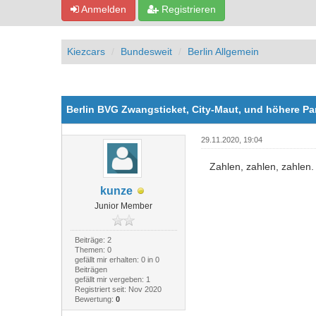
Anmelden
Registrieren
Kiezcars
Bundesweit
Berlin Allgemein
0 Bewertung(en) - 0 im Durchschnitt
1
2
3
4
5
Berlin BVG Zwangsticket, City-Maut, und höhere P
29.11.2020, 19:04
Zahlen, zahlen, zahlen.
kunze
Junior Member
Beiträge: 2
Themen: 0
gefällt mir erhalten: 0 in 0
Beiträgen
gefällt mir vergeben: 1
Registriert seit: Nov 2020
Bewertung:
0