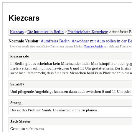
Kiezcars
Kiezcars
>
Die Initiative in Berlin
>
Friedrichshain-Kreuzberg
> Autofreies B
Normale Version:
Autofreies Berlin. Anwohner mit Auto sollen in der 
Sie sehen gerade eine vereinfachte Darstellung unserer Inhalte.
Normale Ansicht
mit richtiger Formatier
kiezcars.de
In Berlin gibt es scheinbar kein Miteinander mehr. Man kämpft nur noch ge
Lieferverkehr soll nur noch zwischen 6 und 11 Uhr gestattet sein. Der Irrsin
sieht man immer mehr, dass für ältere Menschen bald kein Platz mehr in diese
Sarah87
Und pflegende Angehörige kommen dann auch zwischen 6 und 11 Uhr oder dü
Strong
Das ist das Problem Sarah. Die machen ohne zu planen.
Jack Slaeter
Genau so sieht es aus