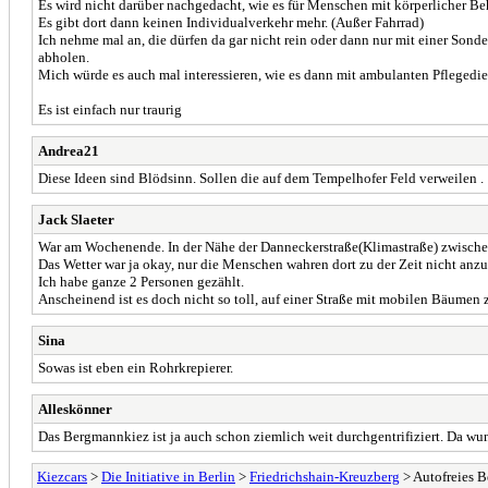
Es wird nicht darüber nachgedacht, wie es für Menschen mit körperlicher B
Es gibt dort dann keinen Individualverkehr mehr. (Außer Fahrrad)
Ich nehme mal an, die dürfen da gar nicht rein oder dann nur mit einer Son
abholen.
Mich würde es auch mal interessieren, wie es dann mit ambulanten Pflegedie
Es ist einfach nur traurig
Andrea21
Diese Ideen sind Blödsinn. Sollen die auf dem Tempelhofer Feld verweilen .
Jack Slaeter
War am Wochenende. In der Nähe der Danneckerstraße(Klimastraße) zwische
Das Wetter war ja okay, nur die Menschen wahren dort zu der Zeit nicht anzu
Ich habe ganze 2 Personen gezählt.
Anscheinend ist es doch nicht so toll, auf einer Straße mit mobilen Bäumen 
Sina
Sowas ist eben ein Rohrkrepierer.
Alleskönner
Das Bergmannkiez ist ja auch schon ziemlich weit durchgentrifiziert. Da wun
Kiezcars
>
Die Initiative in Berlin
>
Friedrichshain-Kreuzberg
> Autofreies B