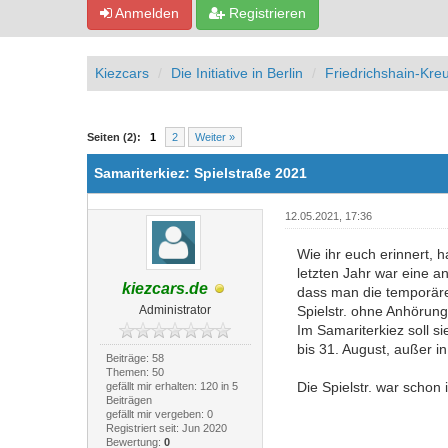
Anmelden
Registrieren
Kiezcars
Die Initiative in Berlin
Friedrichshain-Kre
0 Bewertung(en) - 0 im Durchschnitt
1
2
3
4
5
Seiten (2):
1
2
Weiter »
Samariterkiez: Spielstraße 2021
12.05.2021, 17:36
Wie ihr euch erinnert, 
letzten Jahr war eine 
kiezcars.de
dass man die temporäre 
Administrator
Spielstr. ohne Anhörung
Im Samariterkiez soll 
bis 31. August, außer i
Beiträge: 58
Themen: 50
Die Spielstr. war scho
gefällt mir erhalten: 120 in 5
Beiträgen
gefällt mir vergeben: 0
Registriert seit: Jun 2020
Bewertung:
0