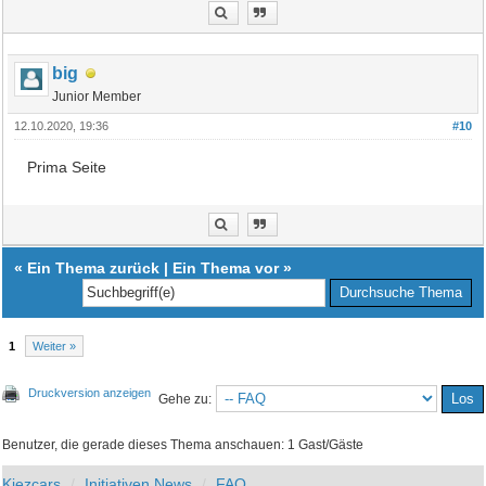
big
Junior Member
12.10.2020, 19:36
#10
Prima Seite
«
Ein Thema zurück
|
Ein Thema vor
»
1
Weiter »
Druckversion anzeigen
Gehe zu:
Benutzer, die gerade dieses Thema anschauen: 1 Gast/Gäste
Kiezcars
Initiativen News
FAQ