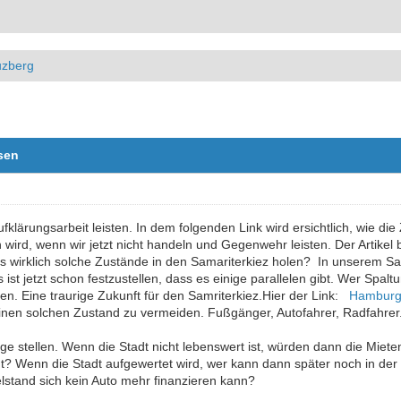
uzberg
sen
fklärungsarbeit leisten. In dem folgenden Link wird ersichtlich, wie d
wird, wenn wir jetzt nicht handeln und Gegenwehr leisten. Der Artikel 
s wirklich solche Zustände in den Samariterkiez holen? In unserem Sam
st jetzt schon festzustellen, dass es einige parallelen gibt. Wer Spaltu
n. Eine traurige Zukunft für den Samriterkiez.Hier der Link:
Hamburg
inen solchen Zustand zu vermeiden. Fußgänger, Autofahrer, Radfahrer. 
age stellen. Wenn die Stadt nicht lebenswert ist, würden dann die Miete
dt? Wenn die Stadt aufgewertet wird, wer kann dann später noch in der
lstand sich kein Auto mehr finanzieren kann?