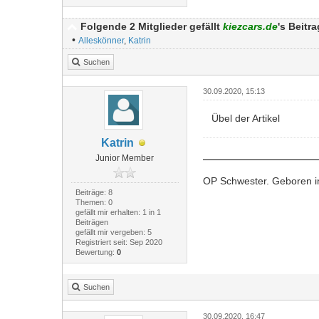
Folgende 2 Mitglieder gefällt
kiezcars.de
's Beitra
•
Alleskönner
,
Katrin
Suchen
30.09.2020, 15:13
Übel der Artikel
Katrin
Junior Member
OP Schwester. Geboren in
Beiträge: 8
Themen: 0
gefällt mir erhalten: 1 in 1
Beiträgen
gefällt mir vergeben: 5
Registriert seit: Sep 2020
Bewertung:
0
Suchen
30.09.2020, 16:47