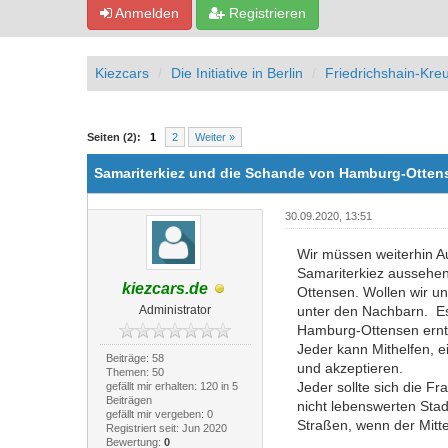
Anmelden
Registrieren
Kiezcars
Die Initiative in Berlin
Friedrichshain-Kre
0 Bewertung(en) - 0 im Durchschnitt
1
2
3
4
5
Seiten (2):
1
2
Weiter »
Samariterkiez und die Schande von Hamburg-Otten
30.09.2020, 13:51
Wir müssen weiterhin Au
Samariterkiez aussehen 
kiezcars.de
Ottensen. Wollen wir un
Administrator
unter den Nachbarn. Es i
Hamburg-Ottensen ernte
Jeder kann Mithelfen, e
Beiträge: 58
und akzeptieren.
Themen: 50
Jeder sollte sich die Fr
gefällt mir erhalten: 120 in 5
Beiträgen
nicht lebenswerten Sta
gefällt mir vergeben: 0
Straßen, wenn der Mitte
Registriert seit: Jun 2020
Bewertung:
0