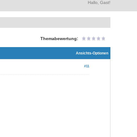
Hallo, Gast!
Themabewertung:
Ansichts-Optionen
#11