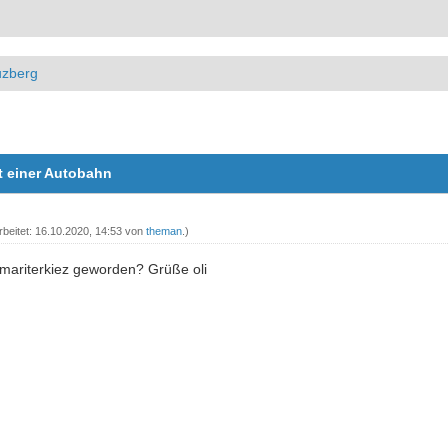
uzberg
it einer Autobahn
rbeitet: 16.10.2020, 14:53 von
theman
.)
mariterkiez geworden? Grüße oli