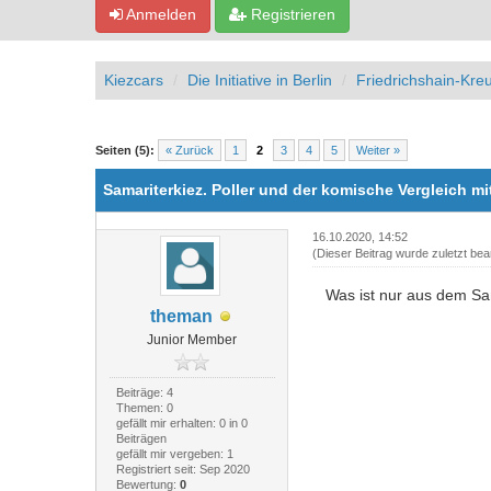
Anmelden
Registrieren
Kiezcars
Die Initiative in Berlin
Friedrichshain-Kre
0 Bewertung(en) - 0 im Durchschnitt
1
2
3
4
5
Seiten (5):
« Zurück
1
2
3
4
5
Weiter »
Samariterkiez. Poller und der komische Vergleich m
16.10.2020, 14:52
(Dieser Beitrag wurde zuletzt bea
Was ist nur aus dem Sa
theman
Junior Member
Beiträge: 4
Themen: 0
gefällt mir erhalten: 0 in 0
Beiträgen
gefällt mir vergeben: 1
Registriert seit: Sep 2020
Bewertung:
0