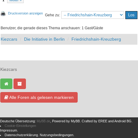
1
Weiter »
Druckversion anzeigen
Gehe zu:
Benutzer, die gerade dieses Thema anschauen: 1 Gast/Gäste
Kiezcars
Die Initiative in Berlin
Friedrichshain-Kreuzberg
Kiezcars
Alle Foren als gelesen markieren
Deutsche Übersetzung:
MyBB.de
, Powered by
MyBB
.
Crafted by EREE
and
Android BG
.
Cookie-Einstellungen
Impressum
.
Datenschutzerklärung
.
Nutzungsbedingungen
.