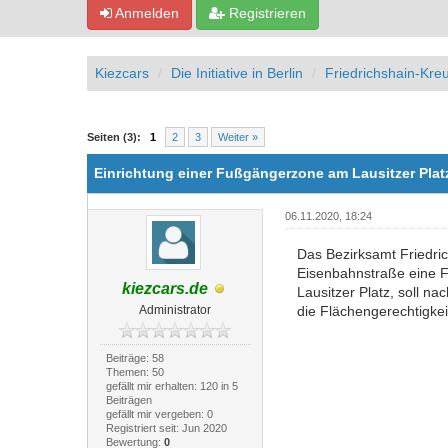
Anmelden
Registrieren
Kiezcars
Die Initiative in Berlin
Friedrichshain-Kre
0 Bewertung(en) - 0 im Durchschnitt
1
2
3
4
5
Seiten (3):
1
2
3
Weiter »
Einrichtung einer Fußgängerzone am Lausitzer Plat
06.11.2020, 18:24
Das Bezirksamt Friedri
Eisenbahnstraße eine F
kiezcars.de
Lausitzer Platz, soll 
Administrator
die Flächengerechtigkeit
Beiträge: 58
Themen: 50
gefällt mir erhalten: 120 in 5
Beiträgen
gefällt mir vergeben: 0
Registriert seit: Jun 2020
Bewertung:
0