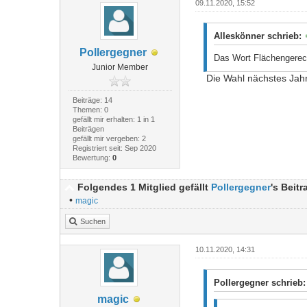
09.11.2020, 15:52
Alleskönner schrieb:
Pollergegner
Das Wort Flächengerech
Junior Member
Die Wahl nächstes Jahr 
Beiträge: 14
Themen: 0
gefällt mir erhalten: 1 in 1
Beiträgen
gefällt mir vergeben: 2
Registriert seit: Sep 2020
Bewertung:
0
Folgendes 1 Mitglied gefällt
Pollergegner
's Beitr
•
magic
Suchen
10.11.2020, 14:31
Pollergegner schrieb
magic