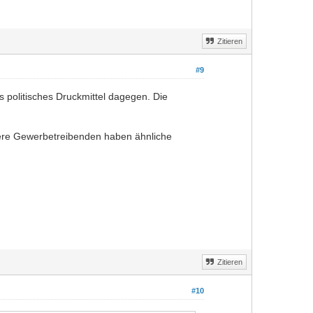
Zitieren
#9
ls politisches Druckmittel dagegen. Die
ndere Gewerbetreibenden haben ähnliche
Zitieren
#10